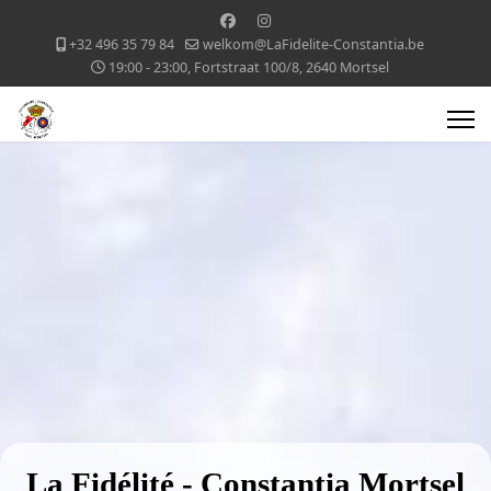
+32 496 35 79 84
welkom@LaFidelite-Constantia.be
19:00 - 23:00, Fortstraat 100/8, 2640 Mortsel
La Fidélité - Constantia Mortsel